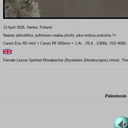
13 April 2026, Hanko, Finland
Naaras pikkutikka, puhtoisen vaalea yksilö, joka erottuu joukosta.?=
Canon Eos R5 mkII + Canon RF 600mm + 1,4x , f/5,6 , 1/500s, ISO 4000, 
Female Lesser Spotted Woodpecker (Dryobates (Dendrocopos) minor). This f
Palauteosio e