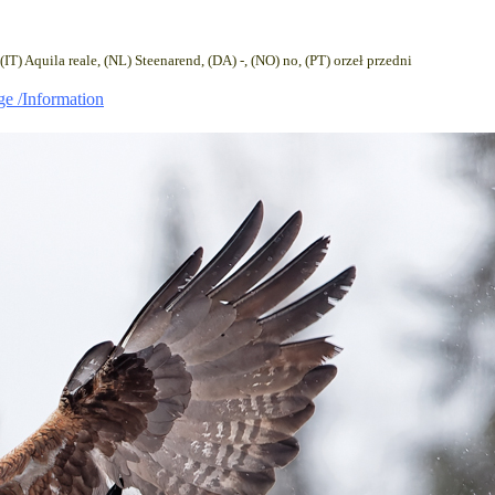
IT) Aquila reale, (NL) Steenarend, (DA) -, (NO) no, (PT) orzeł przedni
age /Information