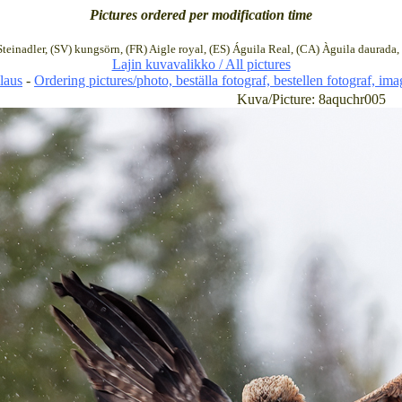
Pictures ordered per modification time
Steinadler, (SV) kungsörn, (FR) Aigle royal, (ES) Águila Real, (CA) Àguila daurada, (
Lajin kuvavalikko / All pictures
laus
-
Ordering pictures/photo, beställa fotograf, bestellen fotograf, im
Kuva/Picture: 8aquchr005