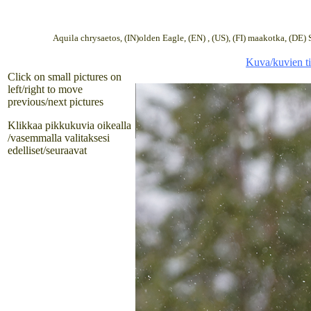
Aquila chrysaetos, (IN)olden Eagle, (EN) , (US), (FI) maakotka, (DE) 
Kuva/kuvien ti
Click on small pictures on
left/right to move
previous/next pictures
Klikkaa pikkukuvia oikealla
/vasemmalla valitaksesi
edelliset/seuraavat