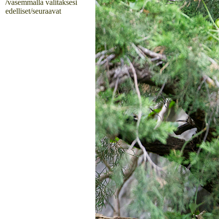
/vasemmalla valitaksesi
edelliset/seuraavat