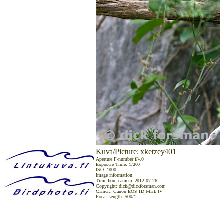
Kuva/Picture: xketzey401
Aperture F-number f/4.0
Exposure Time: 1/200
ISO: 1000
Image information:
Time from camera: 2012:07:26
Copyright: dick@dickforsman.com
Camera: Canon EOS-1D Mark IV
Focal Length: 500/1