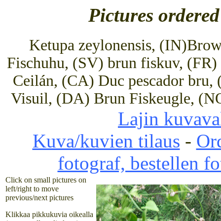
Pictures ordered
Ketupa zeylonensis, (IN)Brow
Fischuhu, (SV) brun fiskuv, (FR
Ceilán, (CA) Duc pescador bru, 
Visuil, (DA) Brun Fiskeugle, (N
Lajin kuvaval
Kuva/kuvien tilaus
-
Ord
fotograf, bestellen f
Click on small pictures on
left/right to move
previous/next pictures
Klikkaa pikkukuvia oikealla