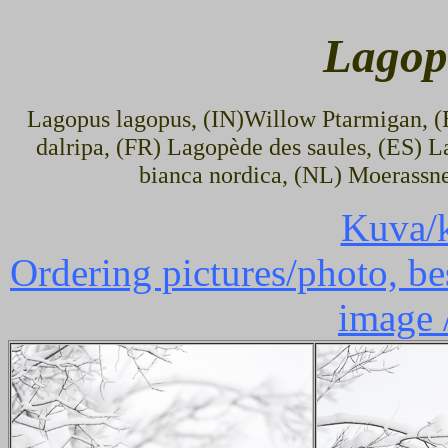
Lagop
Lagopus lagopus, (IN)Willow Ptarmigan, (
dalripa, (FR) Lagopède des saules, (ES) 
bianca nordica, (NL) Moerassn
Kuva/k
Ordering pictures/photo, bes
image 