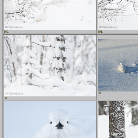
500.
501.
506.
505.