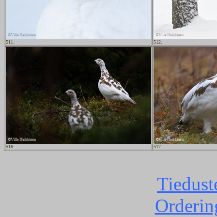
511.
512.
516.
517.
Tiedust
Orderin