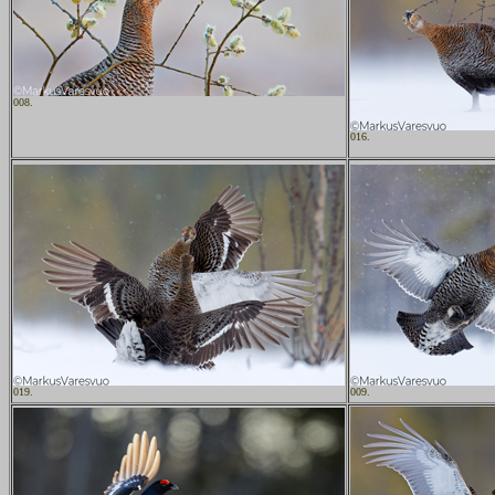
008.
016.
019.
009.