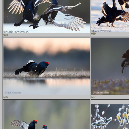
039.
038.
506.
507.