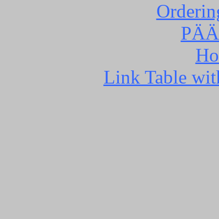
Orderin
PÄÄ
Ho
Link Table wit