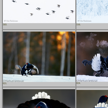
503.
516.
024.
021.