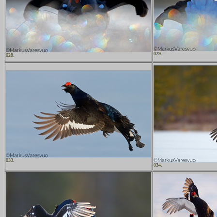
029.
028.
033.
034.