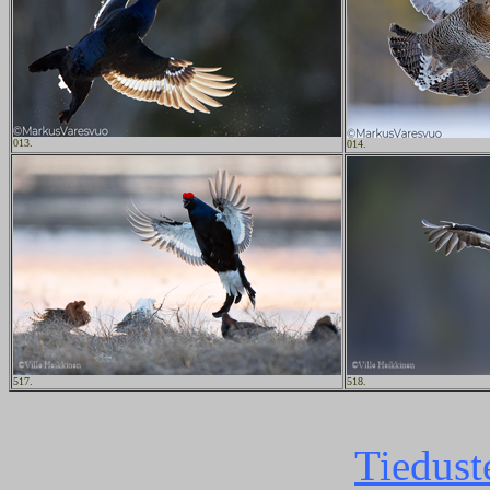
013.
014.
517.
518.
Tiedust