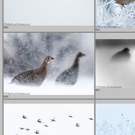
000.
001.
007.
006.