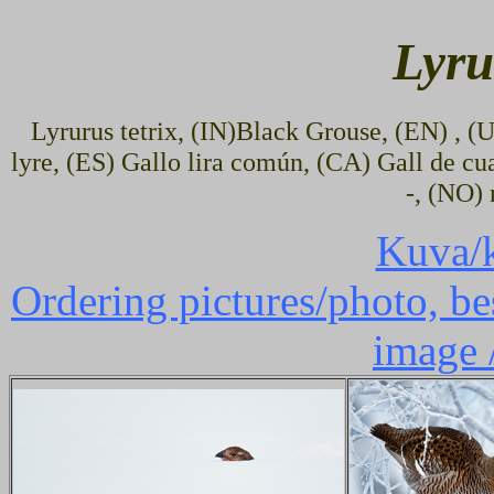
Lyru
Lyrurus tetrix, (IN)Black Grouse, (EN) , (U
lyre, (ES) Gallo lira común, (CA) Gall de c
-, (NO) 
Kuva/k
Ordering pictures/photo, bes
image 