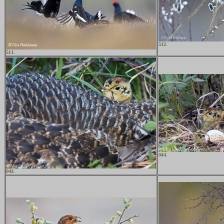
512.
511.
044.
043.