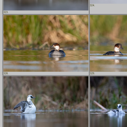
324.
323.
328.
329.