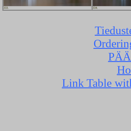
333.
334.
Tiedust
Orderin
PÄÄ
Ho
Link Table wit