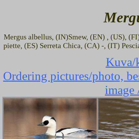
Mergu
Mergus albellus, (IN)Smew, (EN) , (US), (FI
piette, (ES) Serreta Chica, (CA) -, (IT) Pesc
Kuva/k
Ordering pictures/photo, bes
image 