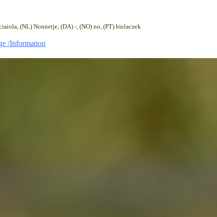
sciaiola, (NL) Nonnetje, (DA) -, (NO) no, (PT) bielaczek
age /Information