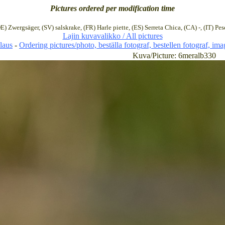
Pictures ordered per modification time
E) Zwergsäger, (SV) salskrake, (FR) Harle piette, (ES) Serreta Chica, (CA) -, (IT) Pe
Lajin kuvavalikko / All pictures
laus
-
Ordering pictures/photo, beställa fotograf, bestellen fotograf, im
Kuva/Picture: 6meralb330