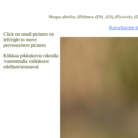
Mergus albellus, (IN)Smew, (EN) , (US), (FI) uivelo, (D
Kuva/kuvien ti
Click on small pictures on
left/right to move
previous/next pictures
Klikkaa pikkukuvia oikealla
/vasemmalla valitaksesi
edelliset/seuraavat