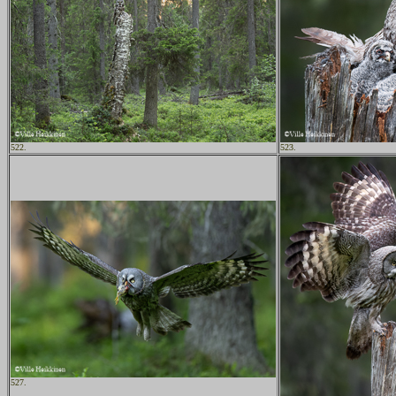
522.
523.
527.