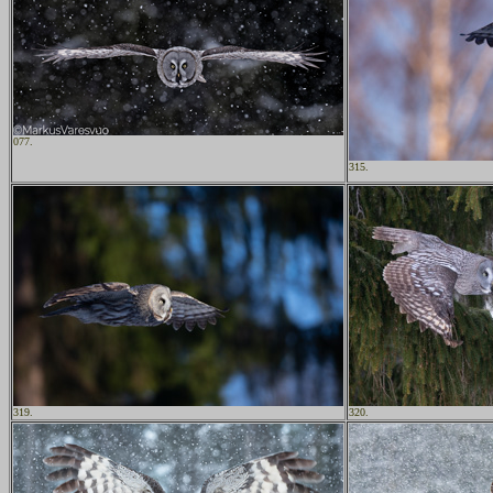
077.
315.
319.
320.