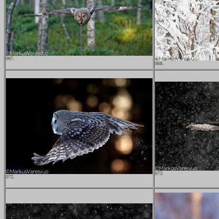
067.
068.
073.
072.