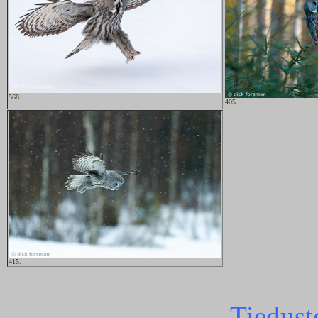
568.
405.
415.
Tiedust