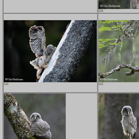
528.
532.
533.