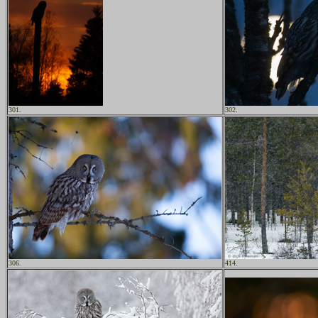
301.
302.
306.
414.