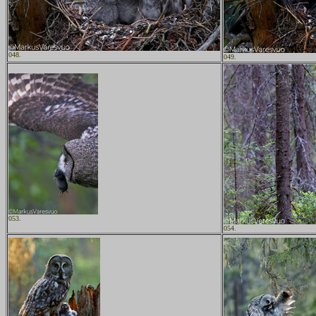
048.
049.
053.
054.