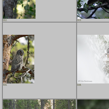
312.
313.
416.
518.