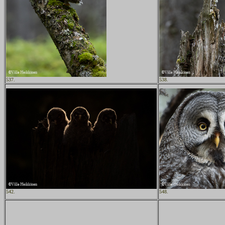
537.
538.
542.
548.