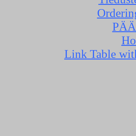
Orderin
PÄÄ
Ho
Link Table wit