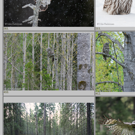
561.
511.
410.
412.