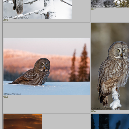
027.
025.
032.
034.