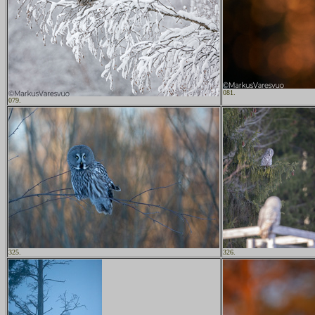
081.
079.
325.
326.