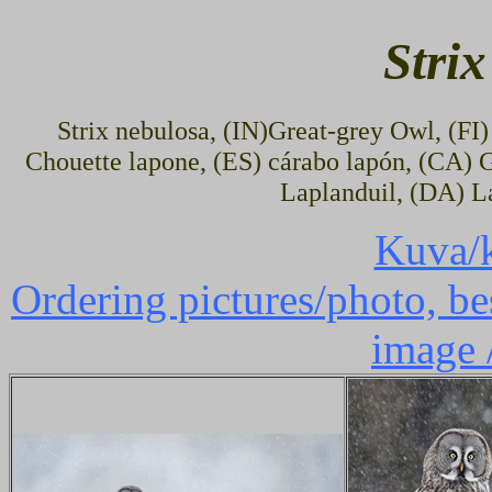
Stri
Strix nebulosa, (IN)Great-grey Owl, (FI
Chouette lapone, (ES) cárabo lapón, (CA) 
Laplanduil, (DA) L
Kuva/k
Ordering pictures/photo, bes
image 