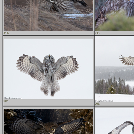
342.
344.
002.
003.