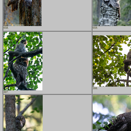
058.
059.
308.
307.