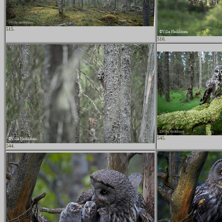
515.
516.
545.
544.