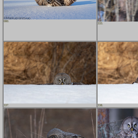
080.
333.
337.
338.