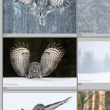
554.
556.
563.
562.