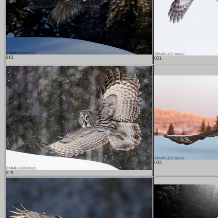
019.
021.
033.
028.