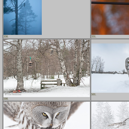
330.
331.
501.
500.