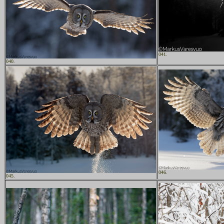
041.
040.
046.
045.