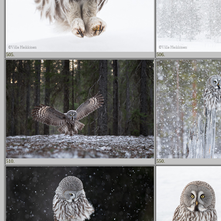
505.
506.
510.
550.