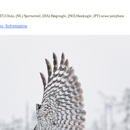
(IT) Ulula, (NL) Sperweruil, (DA) Høgeugle, (NO) Haukugle, (PT) sowa jarzębata
age /Information