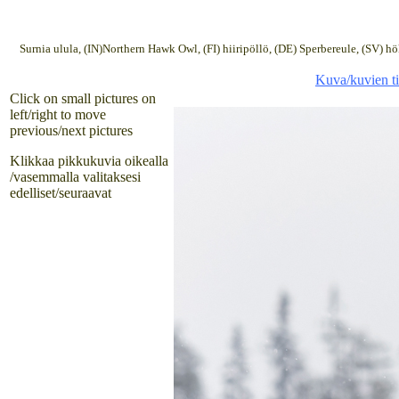
Surnia ulula, (IN)Northern Hawk Owl, (FI) hiiripöllö, (DE) Sperbereule, (SV) 
Kuva/kuvien ti
Click on small pictures on
left/right to move
previous/next pictures
Klikkaa pikkukuvia oikealla
/vasemmalla valitaksesi
edelliset/seuraavat