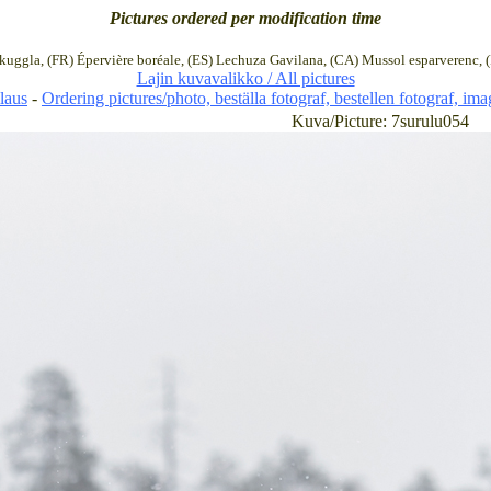
Pictures ordered per modification time
hökuggla, (FR) Épervière boréale, (ES) Lechuza Gavilana, (CA) Mussol esparverenc, 
Lajin kuvavalikko / All pictures
laus
-
Ordering pictures/photo, beställa fotograf, bestellen fotograf, im
Kuva/Picture: 7surulu054