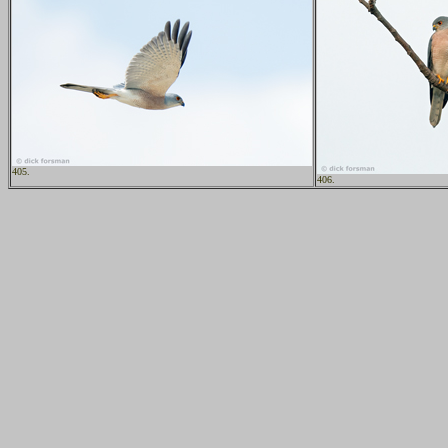
405.
406.