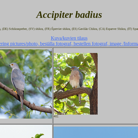
Accipiter badius
a, (DE) Schikrasperber, (SV) shikra, (FR) Épervier shikra, (ES) Gavilán Chikra, (CA) Esparver Shikra, (IT) Spa
Kuva/kuvien tilaus
ring pictures/photo, beställa fotograf, bestellen fotograf, image /Inform
402.