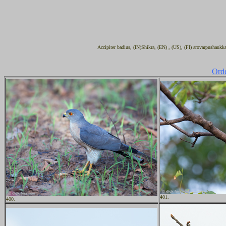
Accipiter badius, (IN)Shikra, (EN) , (US), (FI) arovarpushaukk
Orde
401.
400.