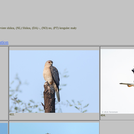
rviere shikra, (NL) Shikra, (DA) -, (NO) no, (PT) krogulec mały
ation
403.
404.