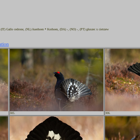
 (IT) Gallo cedrone, (NL) Auerhoen * Korhoen, (DA) -, (NO) -, (PT) głuszec x cietrzew
ation
305.
306.