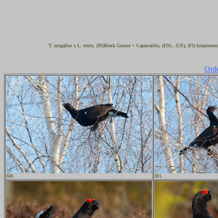
T. urogallus x L. tetrix, (IN)Black Grouse × Capercaillie, (EN) , (US), (FI) korpime
Orde
300.
301.