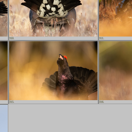
310.
311.
315.
316.