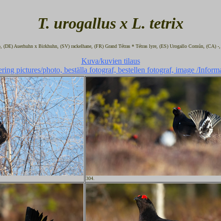
T. urogallus x L. tetrix
tso, (DE) Auerhuhn x Birkhuhn, (SV) rackelhane, (FR) Grand Tétras * Tétras lyre, (ES) Urogallo Común, (CA) -,
Kuva/kuvien tilaus
ring pictures/photo, beställa fotograf, bestellen fotograf, image /Inform
304.