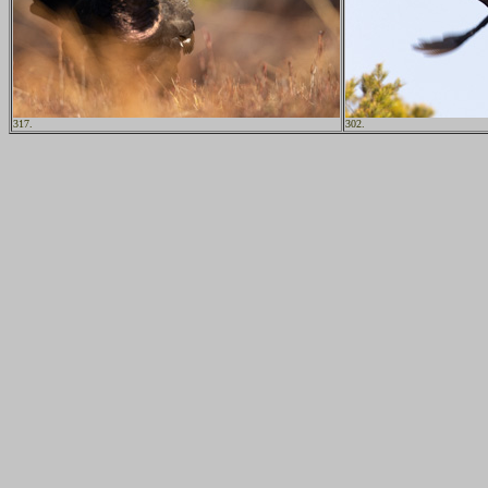
317.
302.