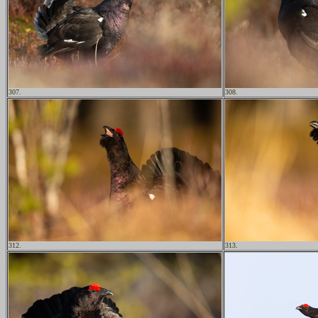
307.
308.
312.
313.