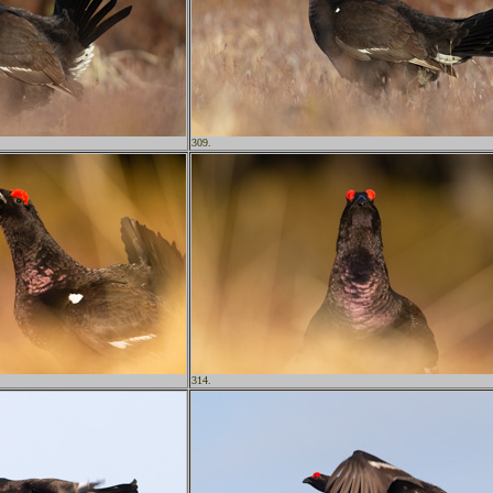
309.
314.