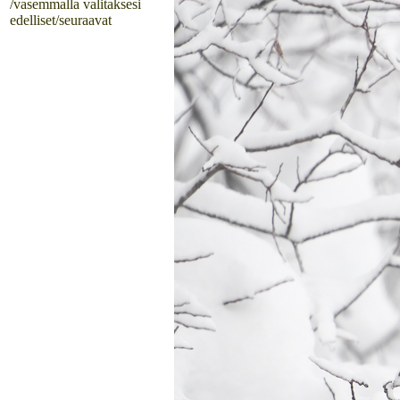
/vasemmalla valitaksesi
edelliset/seuraavat