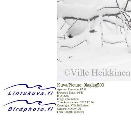
Kuva/Picture: 0laglag500
Aperture F-number f/5.6
Exposure Time: 1/640
ISO: 3200
Image information:
Time from camera: 2017:12:24
Copyright: Ville Heikkinen
Camera: NIKON D5
Focal Length: 8000/10