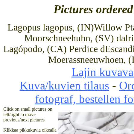
Pictures ordered
Lagopus lagopus, (IN)Willow Pta
Moorschneehuhn, (SV) dalri
Lagópodo, (CA) Perdice dEscandin
Moerassneeuwhoen, (D
Lajin kuvaval
Kuva/kuvien tilaus
-
Ord
fotograf, bestellen f
Click on small pictures on
left/right to move
previous/next pictures
Klikkaa pikkukuvia oikealla